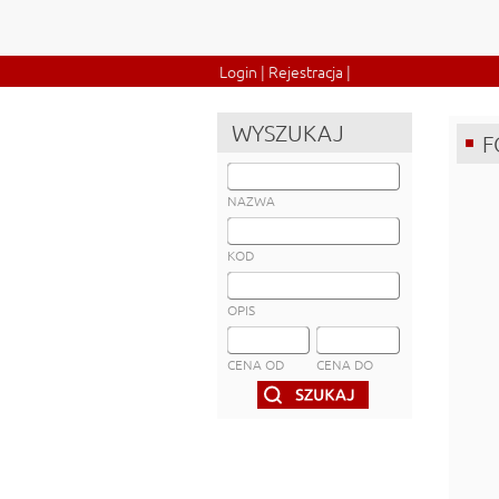
Login
|
Rejestracja
|
WYSZUKAJ
F
NAZWA
KOD
OPIS
CENA OD
CENA DO