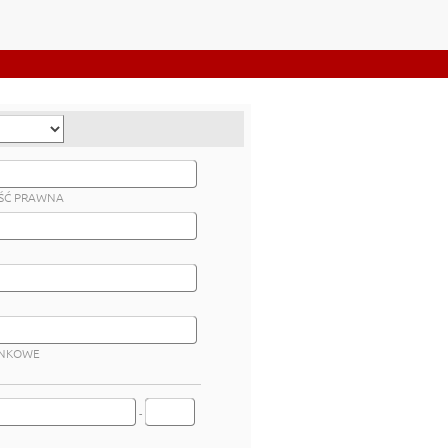
Ć PRAWNA
NKOWE
-