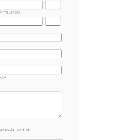
-
Y TELEFON
-
WWW
ego postanowienia.