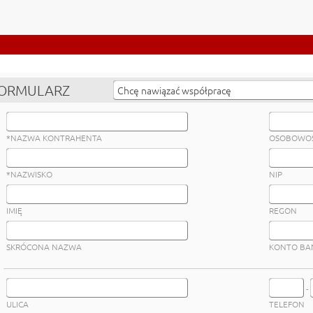
ORMULARZ
*NAZWA KONTRAHENTA
OSOBOWOŚ
*NAZWISKO
NIP
IMIĘ
REGON
SKRÓCONA NAZWA
KONTO BA
-
ULICA
TELEFON